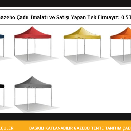
LÇÜLERI
BASKILI KATLANABILIR GAZEBO TENTE TANITIM ÇAD