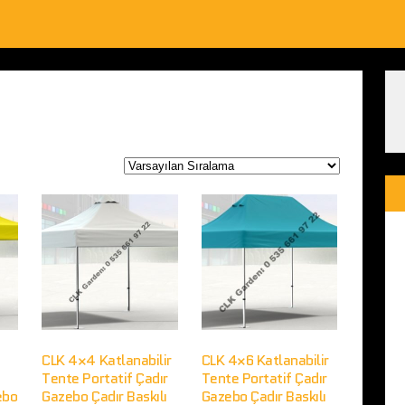
CLK 4×4 Katlanabilir
CLK 4×6 Katlanabilir
Tente Portatif Çadır
Tente Portatif Çadır
ebo
Gazebo Çadır Baskılı
Gazebo Çadır Baskılı