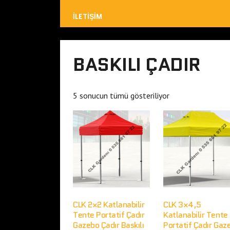
İLETIŞIM
BASKILI ÇADIR
5 sonucun tümü gösteriliyor
CLK 2×2 Katlanabilir
CLK 3×4,5
Tente Portatif Çadır
Katlanabilir Tente
Gazebo Çadır Baskılı
Portatif Çadır Gaz